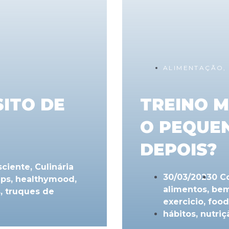
ALIMENTAÇÃO
ITO DE
TREINO M
O PEQUE
DEPOIS?
sciente
,
Culinária
30/03/2023
0 C
ips
,
healthymood
,
alimentos
,
bem
s
,
truques de
exercicio
,
food
hábitos
,
nutriç