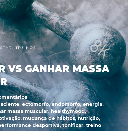
ESTAR
,
TREINOS
AR VS GANHAR MASSA
R
omentários
sciente
,
ectomorfo
,
endomorfo
,
energia
,
ar massa muscular
,
healthymood
,
otivação
,
mudança de hábitos
,
nutrição
,
performance desportiva
,
tonificar
,
treino