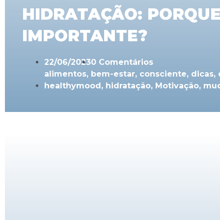
HIDRATAÇÃO: PORQUE
IMPORTANTE?
22/06/2023
0 Comentários
alimentos
,
bem-estar
,
consciente
,
dicas
,
healthymood
,
hidratação
,
Motivação
,
mud