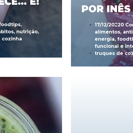
ECE… É!
POR INÊS
foodtips
,
17/12/2022
0 Co
bitos
,
nutrição
,
alimentos
,
ant
 cozinha
energia
,
foodt
funcional e int
truques de co