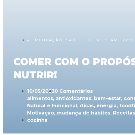
ALIMENTAÇÃO
,
SAÚDE E BEM-ESTAR
,
Todos
COMER COM O PROPÓS
NUTRIR!
10/05/2023
0 Comentários
alimentos
,
antioxidantes
,
bem-estar
,
con
Natural e Funcional
,
dicas
,
energia
,
foodt
Motivação
,
mudança de hábitos
,
Receita
cozinha