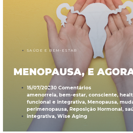
SAÚDE E BEM-ESTAR
MENOPAUSA, E AGOR
15/07/2023
0 Comentários
amenorreia
,
bem-estar
,
consciente
,
heal
funcional e integrativa
,
Menopausa
,
muda
perimenopausa
,
Reposição Hormonal
,
sa
integrativa
,
Wise Aging