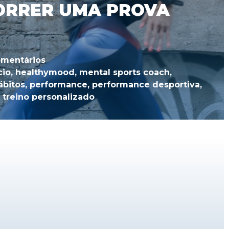
ORRER UMA PROVA
omentários
cio
,
healthymood
,
mental sports coach
,
bitos
,
performance
,
performance desportiva
,
,
treino personalizado