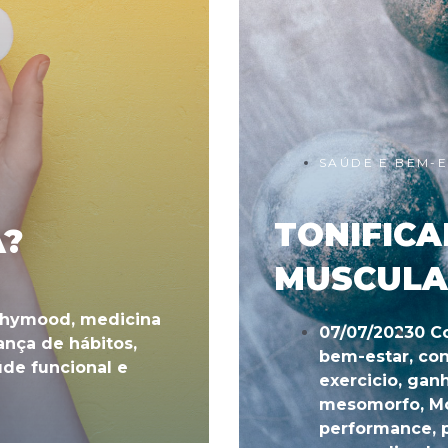
SAÚDE E BEM-
TONIFIC
A?
MUSCULA
thymood
,
medicina
07/07/2023
0 C
nça de hábitos
,
bem-estar
,
con
úde funcional e
exercicio
,
ganh
mesomorfo
,
M
performance
,