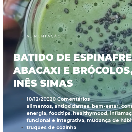
ALIMENTAÇÃO
BATIDO DE ESPINAFRE
ABACAXI E BRÓCOLOS
INÊS SIMAS
10/12/2022
0 Comentários
alimentos
,
antioxidantes
,
bem-estar
,
con
energia
,
foodtips
,
healthymood
,
inflama
funcional e integrativa
,
mudança de hábi
truques de cozinha