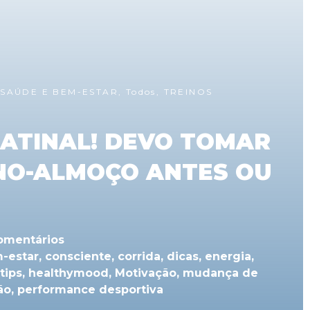
,
SAÚDE E BEM-ESTAR
,
Todos
,
TREINOS
ATINAL! DEVO TOMAR
NO-ALMOÇO ANTES OU
omentários
-estar
,
consciente
,
corrida
,
dicas
,
energia
,
tips
,
healthymood
,
Motivação
,
mudança de
ão
,
performance desportiva