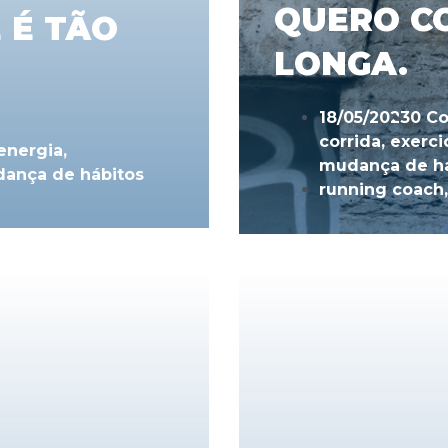
QUERO C
 É TÃO
LONGA.
18/05/2023
0 C
corrida
,
exerci
energia
,
mudança de há
ança de hábitos
running coach