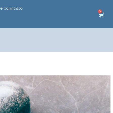
le connosco
0