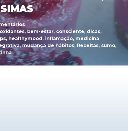
 SIMAS
mentários
ioxidantes
,
bem-estar
,
consciente
,
dicas
,
ips
,
healthymood
,
inflamação
,
medicina
egrativa
,
mudança de hábitos
,
Receitas
,
sumo
,
zinha