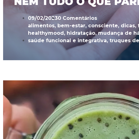
NEM TUDO O QUE PAR
09/02/2023
0 Comentários
alimentos
,
bem-estar
,
consciente
,
dicas
,
healthymood
,
hidratação
,
mudança de há
saúde funcional e integrativa
,
truques de