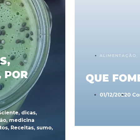
ALIMENTAÇÃO
S,
, POR
QUE FOME
01/12/2022
0 Co
sciente
,
dicas
,
ção
,
medicina
tos
,
Receitas
,
sumo
,