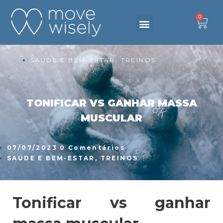
0
DESAFIO 6 SEMANAS
Primeiro passo
Fale connosco
Produtos & Serviços
Criar Conta
SAÚDE E BEM-ESTAR
,
TREINOS
TONIFICAR VS GANHAR MASSA
MUSCULAR
07/07/2023
0 Comentários
SAÚDE E BEM-ESTAR
,
TREINOS
Tonificar vs ganhar