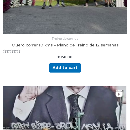
Treino de corrida
Quero correr 10 kms – Plano de Treino de 12 semanas
Rated
€
150,00
0
out
of
Add to cart
5