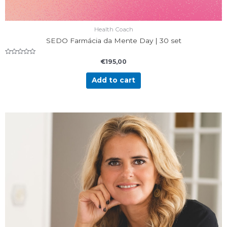
Health Coach
SEDO Farmácia da Mente Day | 30 set
Rated
€
195,00
0
out
of
Add to cart
5