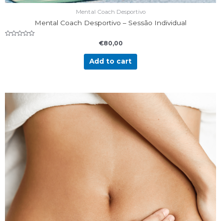
Mental Coach Desportivo
Mental Coach Desportivo – Sessão Individual
Rated
€
80,00
0
out
of
Add to cart
5