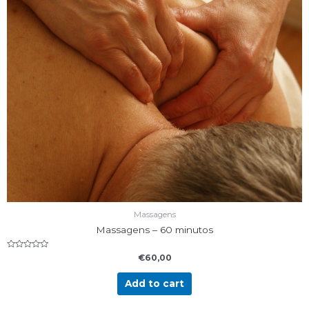
Massagens
Massagens – 60 minutos
Rated
€
60,00
0
out
of
Add to cart
5