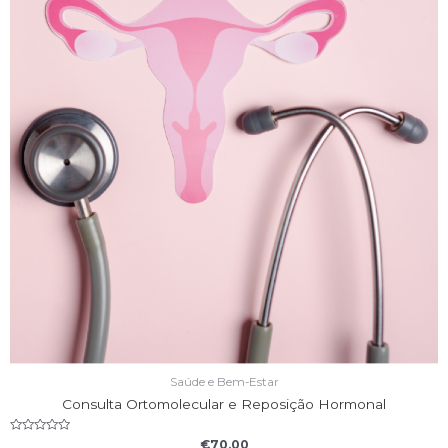
Saúde e Bem-Estar
Consulta Ortomolecular e Reposição Hormonal
Rated
€
70,00