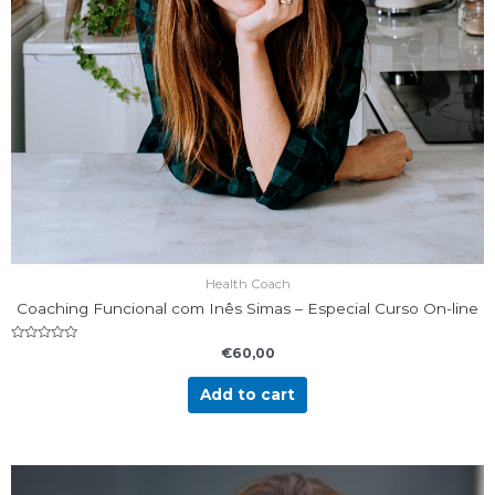
Health Coach
Coaching Funcional com Inês Simas – Especial Curso On-line
Rated
€
60,00
0
out
of
Add to cart
5