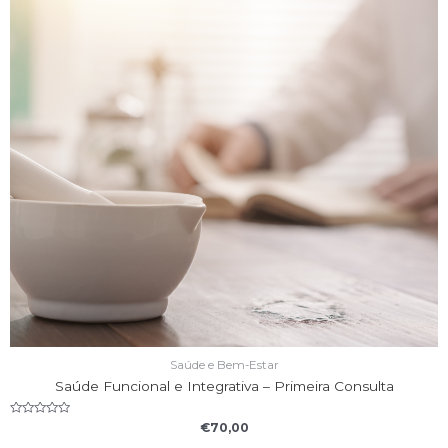
Saúde e Bem-Estar
Saúde Funcional e Integrativa – Primeira Consulta
Rated
€
70,00
0
out