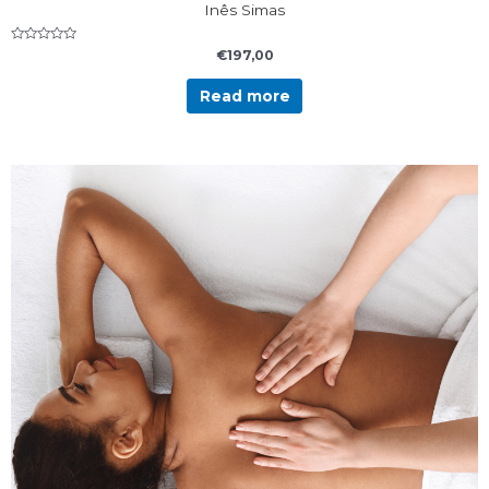
Inês Simas
Rated
€
197,00
0
out
of
Read more
5