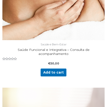
Saúde e Bem-Estar
Saúde Funcional e Integrativa – Consulta de
acompanhamento
Rated
€
50,00
0
out
of
Add to cart
5