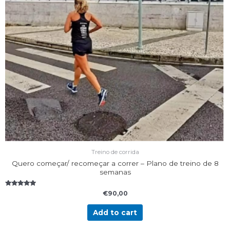
Treino de corrida
Quero começar/ recomeçar a correr – Plano de treino de 8
semanas
Rated
€
90,00
5.00
out of 5
Add to cart