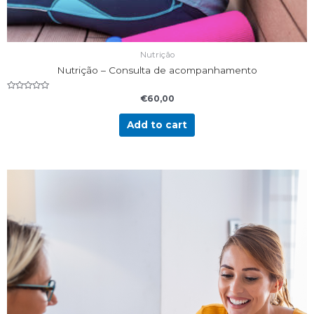
Nutrição
Nutrição – Consulta de acompanhamento
Rated
€
60,00
0
out
of
Add to cart
5