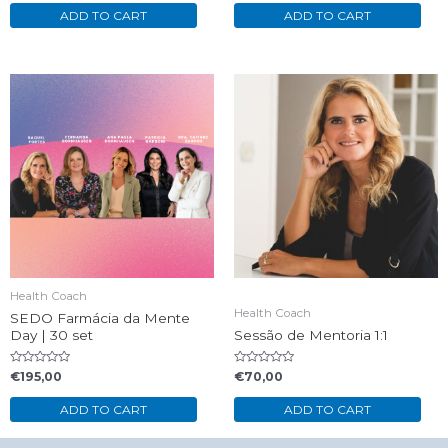
out
out
of
of
ADD TO CART
ADD TO CART
5
5
Health Coach
Health Coach
SEDO Farmácia da Mente
Day | 30 set
Sessão de Mentoria 1:1
Rated
Rated
€
195,00
€
70,00
0
0
out
out
of
of
ADD TO CART
ADD TO CART
5
5