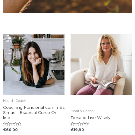
Health Coach
Coaching Funcional com Inês
Health Coach
Simas – Especial Curso On-
line
Desafio Live Wisely
Rated
Rated
€
60,00
€
19,90
0
0