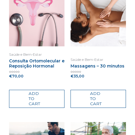
Saúde e Bem-Estar
Saúde e Bem-Estar
Consulta Ortomolecular e
Reposição Hormonal
Massagens – 30 minutos
€
70,00
€
35,00
Rated
Rated
0
0
out
out
of
of
5
5
ADD
ADD
TO
TO
CART
CART