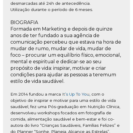
desmarcadas até 24h de antecedência.
Utilização durante o período de 6 meses.
BIOGRAFIA
Formada em Marketing e depois de q
uinze
anos de ter fundado
a sua
agência de
comunicação percebeu que estava na hora de
mudar
de
rumo, mudar de vida, mudar de
foco – procurar um equilíbrio físico, emocional,
mental e espiritual e dedicar-se ao seu
propósito de vida: inspirar, motivar e criar
condições
para
ajudar as pessoas a terem
um
est
ilo de vida saudável.
Em 2014 f
undou a marca
It’s
Up
To
You
,
com o
objetivo de inspirar e motivar para uma estilo de vida
saudável, fez uma
Pós-graduação em Nutrição
Clínica
,
desenvolveu workshops focados em fotografia de
comida, alimentação saudável e bem-estar e foi
co-
autora
do
livro “Crianças Saudáveis, Famílias Felizes” e
do
Planner
“Sonhe, Planeia, Alcance as Estrelas”
.