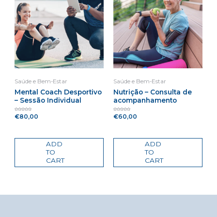
Saúde e Bem-Estar
Saúde e Bem-Estar
Mental Coach Desportivo
Nutrição – Consulta de
– Sessão Individual
acompanhamento
€
80,00
€
60,00
Rated
Rated
0
0
out
out
of
of
5
5
ADD
ADD
TO
TO
CART
CART