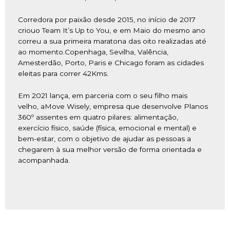
Corredora por paixão desde
2015
,
no início
de 2017
cri
ou
o Team
It’s
Up
to
You
,
e em Maio
do mesmo ano
correu
a
sua
primeira maratona das
oito
realizadas
até
ao momento
.
Copenhaga, Sevilha, Valência
,
Amesterdão
, Porto, Paris
e
Chicago
foram as cidades
eleitas para correr 42Kms.
Em 2021 lança
,
em parceria com o seu filho mais
velho, a
Move
Wisely
,
empresa que desenvolve Planos
360º assentes em quatro pilares: alimentação,
exercício físico, saúde (física, emocional e mental) e
bem-estar, com o objetivo de ajudar as pessoas a
chegarem à sua melhor versão de forma orientada e
acompanhada.