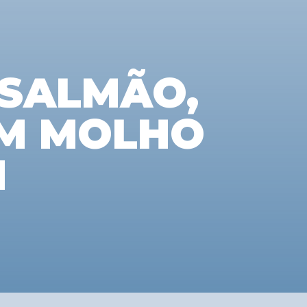
 SALMÃO,
OM MOLHO
N