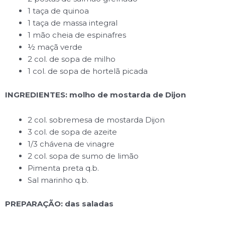
1 taça de quinoa
1 taça de massa integral
1 mão cheia de espinafres
½ maçã verde
2 col. de sopa de milho
1 col. de sopa de hortelã picada
INGREDIENTES: molho de mostarda de Dijon
2 col. sobremesa de mostarda Dijon
3 col. de sopa de azeite
1/3 chávena de vinagre
2 col. sopa de sumo de limão
Pimenta preta q.b.
Sal marinho q.b.
PREPARAÇÃO: das saladas