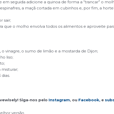
em seguida adicione a quinoa de forma a “trancar” o molho
espinafres, a maçã cortada em cubinhos e, por fim, a hortel
 sair;
 que o molho envolva todos os alimentos e aproveite para 
 o vinagre, o sumo de limão e a mostarda de Dijon;
o liso;
to;
 misturar;
 dias.
vewisely!
Siga-nos pelo
Instagram
, ou
Facebook,
e
subs
melhor versão