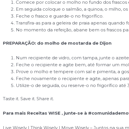
Comece por colocar o molho no fundo dos frascos e 
Em seguida coloque o salmão, a quinoa, o milho, os 
Feche o frasco e guarde-o no frigorífico.
Transfira-as para a geleira de praia apenas quando for
No momento da refeição, abane bem os frascos para
PREPARAÇÃO: do molho de mostarda de Dijon
Num recipiente de vidro, com tampa, junte o azeite,
Feche o recipiente e agite bem, até formar um molh
Prove o molho e tempere com sal e pimenta, a gos
Feche novamente o recipiente e agite, apenas para
Utilize-o de seguida, ou reserve-o no frigorífico até 3
Taste it. Save it. Share it.
Para mais Receitas WISE , junte-se à #comunidademo
Live Wisely | Think Wisely | Move Wisely – Juntos na sua 