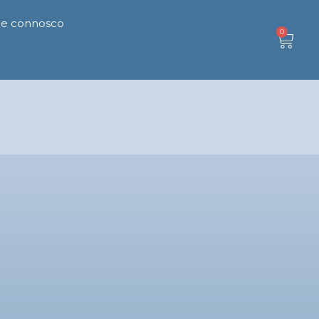
le connosco
0