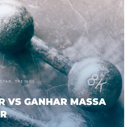
ESTAR
,
TREINOS
AR VS GANHAR MASSA
R