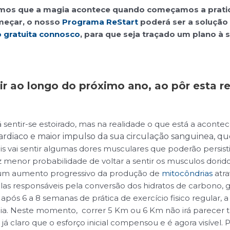
mos que a magia acontece quando começamos a praticar
eçar, o nosso
Programa ReStart
poderá ser a solução
o gratuita connosco
, para que seja traçado um plano à 
ir ao longo do próximo ano, ao pôr esta r
rá sentir-se estoirado, mas na realidade o que está a acont
cardiaco e maior impulso da sua circulação sanguinea,
 vai sentir algumas dores musculares que poderão persistir
 menor probabilidade de voltar a sentir os musculos dorido
um aumento progressivo da produção de
mitocôndrias
atra
lulas responsáveis pela conversão dos hidratos de carbono,
pós 6 a 8 semanas de prática de exercício fisico regular,
ia. Neste momento, correr 5 Km ou 6 Km não irá parecer tã
 claro que o esforço inicial compensou e é agora visível. P