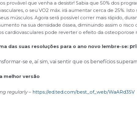
s provável que venha a desistir! Sabia que 50% dos progr
sculares, o seu VO2 máx. irá aumentar cerca de 25%. Isto 
eus músculos. Agora será possível correr mais rápido, dur
aumento na sua densidade óssea, diminuindo assim o risco 
os cardiovasculares pode reverter o efeito da osteoporose
 uma das suas resoluções para o ano novo lembre-se:
pr
sformar-se e, aí sim, vai sentir que os benefícios superam
sua melhor versão
ng regularly
–
https://ed.ted.com/best_of_web/WaARd3SV