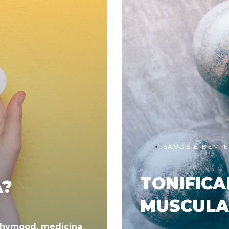
SAÚDE E BEM-
TONIFIC
A?
MUSCULA
thymood
,
medicina