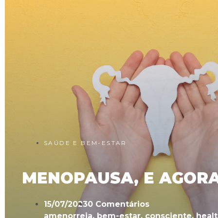
SAÚDE E BEM-ESTAR
MENOPAUSA, E AGOR
15/07/2023
0 Comentários
amenorreia
,
bem-estar
,
consciente
,
heal