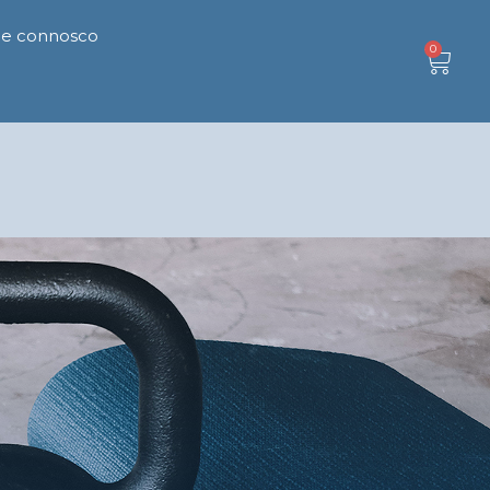
le connosco
0