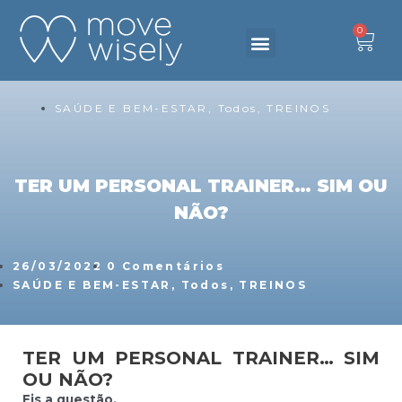
0
DESAFIO 6 SEMANAS
Primeiro passo
Fale connosco
Produtos & Serviços
Criar Conta
SAÚDE E BEM-ESTAR
,
Todos
,
TREINOS
TER UM PERSONAL TRAINER… SIM OU
NÃO?
26/03/2022
0 Comentários
SAÚDE E BEM-ESTAR
,
Todos
,
TREINOS
TER UM PERSONAL TRAINER… SIM
OU NÃO?
Eis a questão.