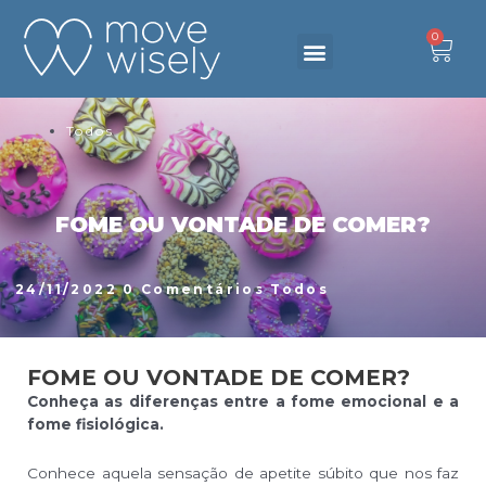
0
DESAFIO 6 SEMANAS
Primeiro passo
Fale connosco
Produtos & Serviços
Criar Conta
Todos
FOME OU VONTADE DE COMER?
24/11/2022
0 Comentários
Todos
FOME OU VONTADE DE COMER?
Conheça as diferenças entre a fome emocional e a
fome fisiológica.
Conhece aquela sensação de apetite súbito que nos faz