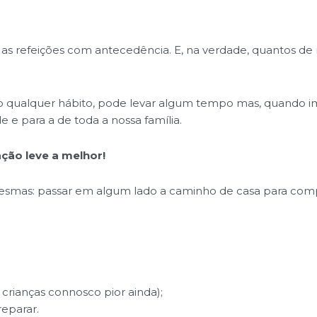
 as refeições com antecedência. E, na verdade, quantos d
o qualquer hábito, pode levar algum tempo mas, quando im
e e para a de toda a nossa família.
ação leve a melhor!
smas: passar em algum lado a caminho de casa para comprar
rianças connosco pior ainda);
eparar.