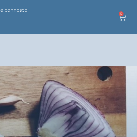
le connosco
0